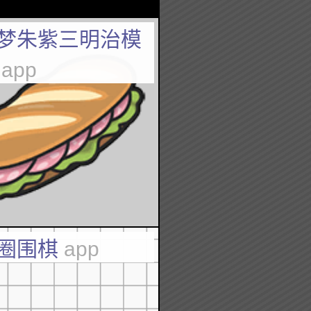
梦朱紫三明治模
器
app
圈围棋
app