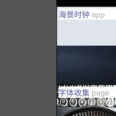
海景时钟
app
字体收集
page