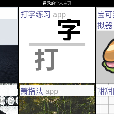
吕
禾
的
个
人
主
页
打字练习
app
宝可
拟
箫指法
app
甜甜